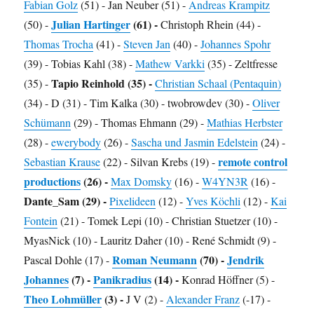
Fabian Golz
(51) - Jan Neuber (51) -
Andreas Krampitz
Julian Hartinger
(61) -
(50) -
Christoph Rhein (44) -
Thomas Trocha
(41) -
Steven Jan
(40) -
Johannes Spohr
(39) - Tobias Kahl (38) -
Mathew Varkki
(35) - Zeltfresse
Tapio Reinhold (35) -
(35) -
Christian Schaal (Pentaquin)
(34) - D (31) - Tim Kalka (30) - twobrowdev (30) -
Oliver
Schümann
(29) - Thomas Ehmann (29) -
Mathias Herbster
(28) -
ewerybody
(26) -
Sascha und Jasmin Edelstein
(24) -
remote control
Sebastian Krause
(22) - Silvan Krebs (19) -
productions
(26) -
Max Domsky
(16) -
W4YN3R
(16) -
Dante_Sam (29) -
Pixelideen
(12) -
Yves Köchli
(12) -
Kai
Fontein
(21) - Tomek Lepi (10) - Christian Stuetzer (10) -
MyasNick (10) - Lauritz Daher (10) - René Schmidt (9) -
Roman Neumann
(70) -
Jendrik
Pascal Dohle (17) -
Johannes
(7) -
Panikradius
(14) -
Konrad Höffner (5) -
Theo Lohmüller
(3) -
J V (2) -
Alexander Franz
(-17) -