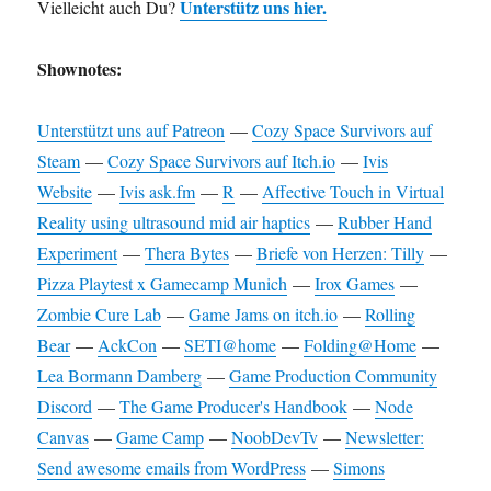
Unterstütz uns hier.
Vielleicht auch Du?
Shownotes:
Unterstützt uns auf Patreon
—
Cozy Space Survivors auf
Steam
—
Cozy Space Survivors auf Itch.io
—
Ivis
Website
—
Ivis ask.fm
—
R
—
Affective Touch in Virtual
Reality using ultrasound mid air haptics
—
Rubber Hand
Experiment
—
Thera Bytes
—
Briefe von Herzen: Tilly
—
Pizza Playtest x Gamecamp Munich
—
Irox Games
—
Zombie Cure Lab
—
Game Jams on itch.io
—
Rolling
Bear
—
AckCon
—
SETI@home
—
Folding@Home
—
Lea Bormann Damberg
—
Game Production Community
Discord
—
The Game Producer's Handbook
—
Node
Canvas
—
Game Camp
—
NoobDevTv
—
Newsletter:
Send awesome emails from WordPress
—
Simons