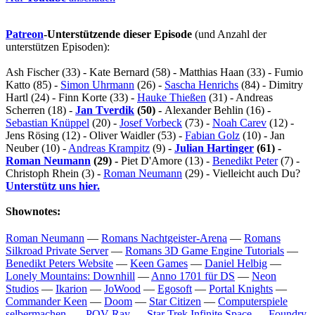
Patreon
-Unterstützende dieser Episode
(und Anzahl der
unterstützen Episoden):
Ash Fischer (33) - Kate Bernard (58) - Matthias Haan (33) - Fumio
Katto (85) -
Simon Uhrmann
(26) -
Sascha Henrichs
(84) - Dimitry
Hartl (24) - Finn Korte (33) -
Hauke Thießen
(31) - Andreas
Scherren (18) -
Jan Tverdik
(50) -
Alexander Behlin (16) -
Sebastian Knüppel
(20) -
Josef Vorbeck
(73) -
Noah Carev
(12) -
Jens Rösing (12) - Oliver Waidler (53) -
Fabian Golz
(10) - Jan
Neuber (10) -
Andreas Krampitz
(9) -
Julian Hartinger
(61) -
Roman Neumann
(29) -
Piet D'Amore (13) -
Benedikt Peter
(7) -
Christoph Rhein (3) -
Roman Neumann
(29) - Vielleicht auch Du?
Unterstütz uns hier.
Shownotes:
Roman Neumann
—
Romans Nachtgeister-Arena
—
Romans
Silkroad Private Server
—
Romans 3D Game Engine Tutorials
—
Benedikt Peters Website
—
Keen Games
—
Daniel Helbig
—
Lonely Mountains: Downhill
—
Anno 1701 für DS
—
Neon
Studios
—
Ikarion
—
JoWood
—
Egosoft
—
Portal Knights
—
Commander Keen
—
Doom
—
Star Citizen
—
Computerspiele
selbermachen.
—
POV-Ray
—
Star Trek Infinite Space
—
Foundry