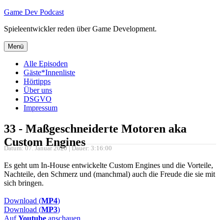
Zum
Game Dev Podcast
Inhalt
Spieleentwickler reden über Game Development.
springen
Menü
Alle Episoden
Gäste*Innenliste
Hörtipps
Über uns
DSGVO
Impressum
33 - Maßgeschneiderte Motoren aka
Custom Engines
Datum: 07. Januar 2020 | Dauer: 3:16:00
Es geht um In-House entwickelte Custom Engines und die Vorteile,
Nachteile, den Schmerz und (manchmal) auch die Freude die sie mit
sich bringen.
Download (
MP4
)
Download (
MP3
)
Auf
Youtube
anschauen