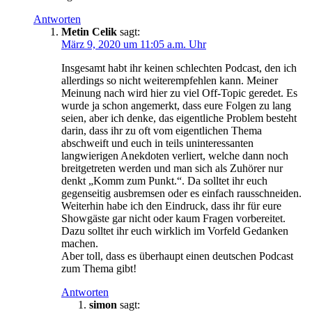
Antworten
Metin Celik
sagt:
März 9, 2020 um 11:05 a.m. Uhr
Insgesamt habt ihr keinen schlechten Podcast, den ich
allerdings so nicht weiterempfehlen kann. Meiner
Meinung nach wird hier zu viel Off-Topic geredet. Es
wurde ja schon angemerkt, dass eure Folgen zu lang
seien, aber ich denke, das eigentliche Problem besteht
darin, dass ihr zu oft vom eigentlichen Thema
abschweift und euch in teils uninteressanten
langwierigen Anekdoten verliert, welche dann noch
breitgetreten werden und man sich als Zuhörer nur
denkt „Komm zum Punkt.“. Da solltet ihr euch
gegenseitig ausbremsen oder es einfach rausschneiden.
Weiterhin habe ich den Eindruck, dass ihr für eure
Showgäste gar nicht oder kaum Fragen vorbereitet.
Dazu solltet ihr euch wirklich im Vorfeld Gedanken
machen.
Aber toll, dass es überhaupt einen deutschen Podcast
zum Thema gibt!
Antworten
simon
sagt: