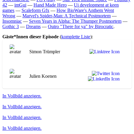
42
—
imGui
—
Hand Made Hero
—
Ui development at keen
games
—
Scaleform Gfx
—
How BioWare's Anthem Went
Wrong
—
Marvel's Spider-Man: A Technical Postmortem
—
Insomniac
—
Seven Years in Alpha: The Thumper Postmortem
—
Gothic 3
—
Dreams
—
Outro "There for ya" by Birocratic
.
Gäste*Innen dieser Episode
(
komplette Liste
):
Simon Trümpler
Julien Koenen
In Vollbild anzeigen.
In Vollbild anzeigen.
In Vollbild anzeigen.
In Vollbild anzeigen.