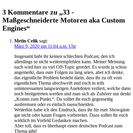
3 Kommentare zu „33 -
Maßgeschneiderte Motoren aka Custom
Engines“
Metin Celik
sagt:
März 9, 2020 um 11:04 a.m. Uhr
Insgesamt habt ihr keinen schlechten Podcast, den ich
allerdings so nicht weiterempfehlen kann. Meiner Meinung
nach wird hier zu viel Off-Topic geredet. Es wurde ja schon
angemerkt, dass eure Folgen zu lang seien, aber ich denke,
das eigentliche Problem besteht darin, dass ihr zu oft vom
eigentlichen Thema abschweift und euch in teils
uninteressanten langwierigen Anekdoten verliert, welche dann
noch breitgetreten werden und man sich als Zuhörer nur denkt
„Komm zum Punkt.“. Da solltet ihr euch gegenseitig
ausbremsen oder es einfach rausschneiden.
Weiterhin habe ich den Eindruck, dass ihr für eure Showgäste
gar nicht oder kaum Fragen vorbereitet. Dazu solltet ihr euch
wirklich im Vorfeld Gedanken machen.
Aber toll, dass es überhaupt einen deutschen Podcast zum
Thema gibt!