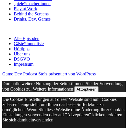
spiele*macher:innen
Play at Work
Behind the Screens
Drinks, Dev, Games
Alle Episoden
Gäste*Innenliste
Hörtipps
Über uns
DSGVO
Impressum
Game Dev Podcast
Stolz präsentiert von WordPress
Durch die weitere Nutzung der Seite stimmen Sie der Verwendung
von Cookies zu.
Weitere Informationen
Akzeptieren
Die Cookie-Einstellungen auf dieser Website sind auf "Cookies
zulassen" eingestellt, um Ihnen das beste Surferlebnis zu
ermöglichen. Wenn Sie diese Website ohne Änderung Ihrer Cookie-
Einstellungen verwenden oder auf "Akzeptieren" klicken, erklären
Sie sich damit einverstanden.