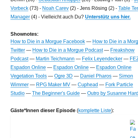
Vorbeck
(73) -
Noah Carev
(2) - Jens Rösing (2) -
Table Te
Manager
(4) - Vielleicht auch Du?
Unterstütz uns hier.
Shownotes:
How to Die in a Morgue Facebook
—
How to Die in a Mor
Twitter
—
How to Die in a Morgue Podcast
—
Freakshow
Podcast
—
Martin Teichmann
—
Felix Leyendecker
—
FE
Espadon Online
—
Espadon Online
—
Espadon Online
Vegetation Tools
—
Ogre 3D
—
Daniel Pharos
—
Simon
Wimmer
—
RPG Maker MV
—
Cuphead
—
Fork Particle
Studio
—
The Beginner's Guide
—
Outro by Susanne Hard
Gäste*Innen dieser Episode
(
komplette Liste
):