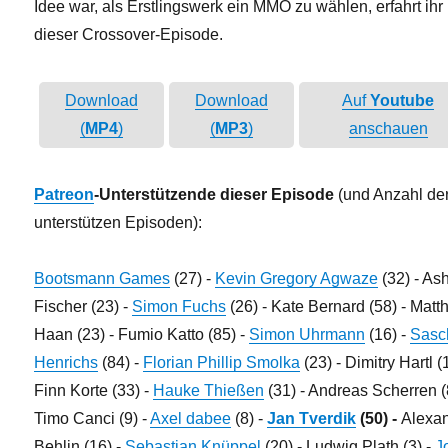
Idee war, als Erstlingswerk ein MMO zu wählen, erfahrt ihr 
dieser Crossover-Episode.
Download
Download
Auf
Youtube
(
MP4
)
(
MP3
)
anschauen
Patreon
-Unterstützende dieser Episode
(und Anzahl de
unterstützen Episoden):
Bootsmann Games
(27) -
Kevin Gregory Agwaze
(32) - As
Fischer (23) -
Simon Fuchs
(26) - Kate Bernard (58) - Matt
Haan (23) - Fumio Katto (85) -
Simon Uhrmann
(16) -
Sasc
Henrichs
(84) -
Florian Phillip Smolka
(23) - Dimitry Hartl (
Finn Korte (33) -
Hauke Thießen
(31) - Andreas Scherren (
Timo Canci (9) -
Axel dabee
(8) -
Jan Tverdik
(50) -
Alexa
Behlin (16) -
Sebastian Knüppel
(20) - Ludwig Plath (3) -
J