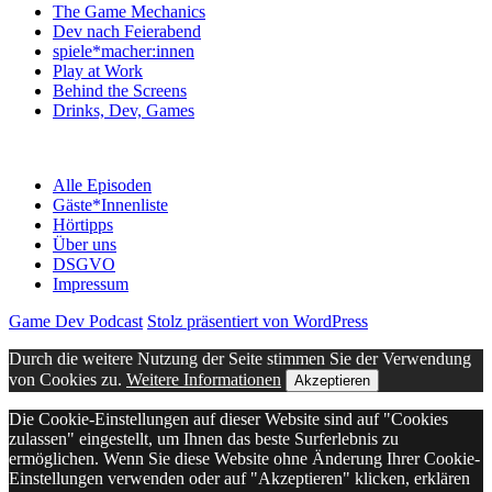
The Game Mechanics
Dev nach Feierabend
spiele*macher:innen
Play at Work
Behind the Screens
Drinks, Dev, Games
Alle Episoden
Gäste*Innenliste
Hörtipps
Über uns
DSGVO
Impressum
Game Dev Podcast
Stolz präsentiert von WordPress
Durch die weitere Nutzung der Seite stimmen Sie der Verwendung
von Cookies zu.
Weitere Informationen
Akzeptieren
Die Cookie-Einstellungen auf dieser Website sind auf "Cookies
zulassen" eingestellt, um Ihnen das beste Surferlebnis zu
ermöglichen. Wenn Sie diese Website ohne Änderung Ihrer Cookie-
Einstellungen verwenden oder auf "Akzeptieren" klicken, erklären