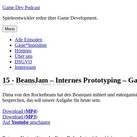
Zum
Game Dev Podcast
Inhalt
Spieleentwickler reden über Game Development.
springen
Menü
Alle Episoden
Gäste*Innenliste
Hörtipps
Über uns
DSGVO
Impressum
15 - BeansJam – Internes Prototyping – 
Datum: 15. Juni 2017 | Dauer: 1:18:22
Dima von den Rocketbeans hat den Beansjam initiiert und mitorganisi
besprechen, das soll unsere Aufgabe für heute sein.
Download (
MP4
)
Download (
MP3
)
Auf
Youtube
anschauen