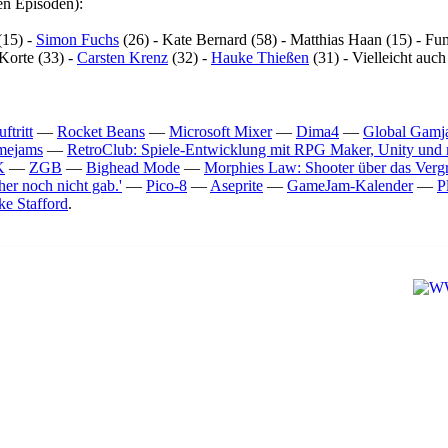
en Episoden):
(15) -
Simon Fuchs
(26) - Kate Bernard (58) - Matthias Haan (15) - Fu
 Korte (33) -
Carsten Krenz
(32) -
Hauke Thießen
(31) - Vielleicht auc
tritt
—
Rocket Beans
—
Microsoft Mixer
—
Dima4
—
Global Gam
amejams
—
RetroClub: Spiele-Entwicklung mit RPG Maker, Unity und
K
—
ZGB
—
Bighead Mode
—
Morphies Law: Shooter über das Vergr
er noch nicht gab.'
—
Pico-8
—
Aseprite
—
GameJam-Kalender
—
P
ke Stafford
.