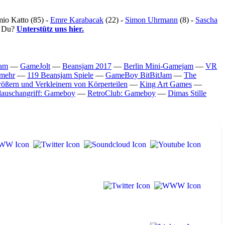
mio Katto (85) -
Emre Karabacak
(22) -
Simon Uhrmann
(8) -
Sascha
h Du?
Unterstütz uns hier.
jam
—
GameJolt
—
Beansjam 2017
—
Berlin Mini-Gamejam
—
VR
 mehr
—
119 Beansjam Spiele
—
GameBoy BitBitJam
—
The
ößern und Verkleinern von Körperteilen
—
King Art Games
—
lauschangriff: Gameboy
—
RetroClub: Gameboy
—
Dimas Stille