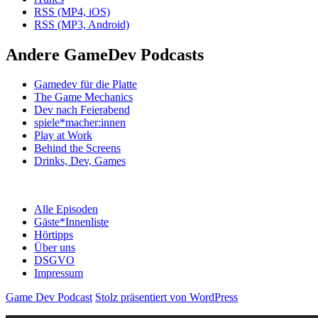
RSS (MP4, iOS)
RSS (MP3, Android)
Andere GameDev Podcasts
Gamedev für die Platte
The Game Mechanics
Dev nach Feierabend
spiele*macher:innen
Play at Work
Behind the Screens
Drinks, Dev, Games
Alle Episoden
Gäste*Innenliste
Hörtipps
Über uns
DSGVO
Impressum
Game Dev Podcast
Stolz präsentiert von WordPress