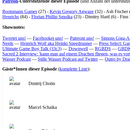
Patreon
-Unterstützende dieser Episode
(und Anzahl der unterstütz
Bootsmann Games
(27) -
Kevin Gregory Agwaze
(32) - Ash Fischer 
Henrichs
(84) -
Florian Phillip Smolka
(23) - Dimitry Hartl (6) - Finn
Shownotes:
Tweetet uns!
—
Facebooket uns!
—
Patreont uns!
—
Simons Giga-Auf
Nerds
—
Heinrich Wolf aka Heinki Speedrunner
—
Press Select: G
Ultimate Game Boy Talk (33c3)
—
Downwell
—
RGBDS
—
GBD
Sacred 2 Interview: 'kann man auf einem Drachen fliegen, was es vorh
Wasser Podcast
—
Stille Wasser Podcast auf Twitter
—
Outro by Dra
Gäste*Innen dieser Episode
(
komplette Liste
):
Dmitrij Chotin
Marcel Schaika