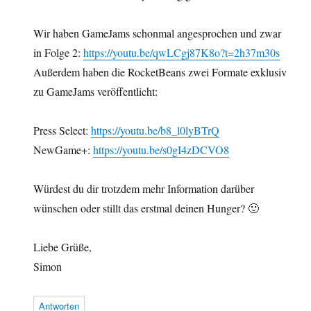
Wir haben GameJams schonmal angesprochen und zwar
in Folge 2:
https://youtu.be/qwLCgj87K8o?t=2h37m30s
Außerdem haben die RocketBeans zwei Formate exklusiv
zu GameJams veröffentlicht:
Press Select:
https://youtu.be/b8_l0lyBTrQ
NewGame+:
https://youtu.be/s0gI4zDCVO8
Würdest du dir trotzdem mehr Information darüber
wünschen oder stillt das erstmal deinen Hunger? 🙂
Liebe Grüße,
Simon
Antworten