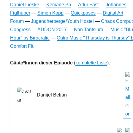
Daniel Lieske
—
Kemane Ba
—
Artur Fast
—
Johannes
Figlhuber
—
Simon Kopp
—
Quickposes
—
Digital Art
Forum
—
Jugendherberge/Youth Hostel
—
Chaos Comput
Congress
—
ADDON 2017
—
Ivan Tantsiura
—
Music "Bl
Hour" by Birocratic
—
Outro Music "Thursday is Thursdy" 
Comfort Fit
.
Gäste*Innen dieser Episode
(
komplette Liste
):
Danijel Beljan