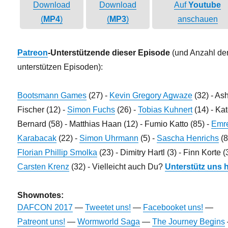
Download
Download
Auf
Youtube
(
MP4
)
(
MP3
)
anschauen
Patreon
-Unterstützende dieser Episode
(und Anzahl de
unterstützen Episoden):
Bootsmann Games
(27) -
Kevin Gregory Agwaze
(32) - As
Fischer (12) -
Simon Fuchs
(26) -
Tobias Kuhnert
(14) - Ka
Bernard (58) - Matthias Haan (12) - Fumio Katto (85) -
Emr
Karabacak
(22) -
Simon Uhrmann
(5) -
Sascha Henrichs
(8
Florian Phillip Smolka
(23) - Dimitry Hartl (3) - Finn Korte (
Carsten Krenz
(32) - Vielleicht auch Du?
Unterstütz uns h
Shownotes:
DAFCON 2017
—
Tweetet uns!
—
Facebooket uns!
—
Patreont uns!
—
Wormworld Saga
—
The Journey Begins